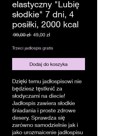
elastyczny "Lubię
słodkie" 7 dni, 4
posiłki, 2000 kcal
Regularna
Cena
 99,00 zł 
49,00 zł
cena
Rabatowa
Trzeci jadłospis gratis
Dodaj do koszyka
Dzięki temu jadłospisowi nie
będziesz tęstknić za
słodyczami na diecie!
Jadłospis zawiera słodkie
śniadania i proste zdrowe
desery. Sprawdza się
zarówno samodzielnie jak i
jako urozmaicenie jadłospisu